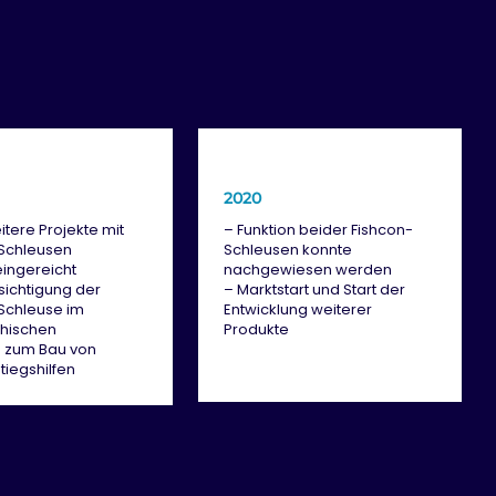
2020
itere Projekte mit
– Funktion beider Fishcon-
Schleusen
Schleusen konnte
ingereicht
nachgewiesen werden
sichtigung der
– Marktstart und Start der
Schleuse im
Entwicklung weiterer
chischen
Produkte
n zum Bau von
tiegshilfen