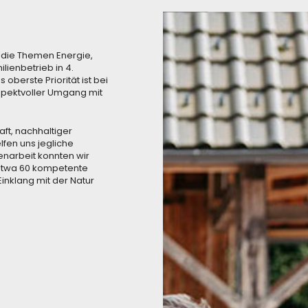
 die Themen Energie,
ilienbetrieb in 4.
D
s oberste Priorität ist bei
spektvoller Umgang mit
t, nachhaltiger
fen uns jegliche
enarbeit konnten wir
 etwa 60 kompetente
Einklang mit der Natur