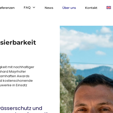
FAQ
eferenzen
News
Über uns
Kontakt
sierbarkeit
keit mit nachhaltiger
rnhard Mayrhofer
 namhaften Awards
und kostenschonende
werke in Einsatz
wässerschutz und