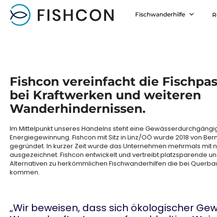
Skip
to
Fischwanderhilfe
R
main
content
Fishcon vereinfacht die Fischpas
bei Kraftwerken und weiteren
Wanderhindernissen.
Im Mittelpunkt unseres Handelns steht eine Gewässerdurchgängig
Energiegewinnung. Fishcon mit Sitz in Linz/OÖ wurde 2018 von Be
gegründet. In kurzer Zeit wurde das Unternehmen mehrmals mit
ausgezeichnet. Fishcon entwickelt und vertreibt platzsparende 
Alternativen zu herkömmlichen Fischwanderhilfen die bei Querbau
kommen.
„Wir beweisen, dass sich ökologischer Ge