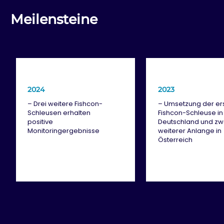
Meilensteine
2024
2023
– Drei weitere Fishcon-
– Umsetzung der er
Schleusen erhalten
Fishcon-Schleuse in
positive
Deutschland und zw
Monitoringergebnisse
weiterer Anlange in
Österreich