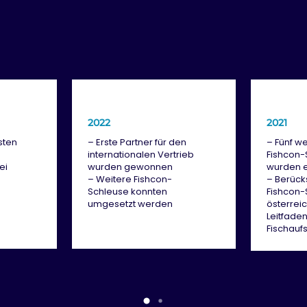
2022
2021
sten
– Erste Partner für den
– Fünf we
internationalen Vertrieb
Fishcon-
ei
wurden gewonnen
wurden e
– Weitere Fishcon-
– Berück
Schleuse konnten
Fishcon-
umgesetzt werden
österrei
Leitfade
Fischaufs